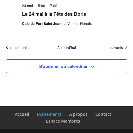
24 mai - 15:00
-
17:00
Le 24 mai à la Fête des Doris
Cale de Port Saint Jean
La Ville ès Nonais
Évènements
Évènements
précédents
Aujourd’hui
suivants
S’abonner au calendrier
Accueil
Evènements
A propos
Contact
Espace Membres