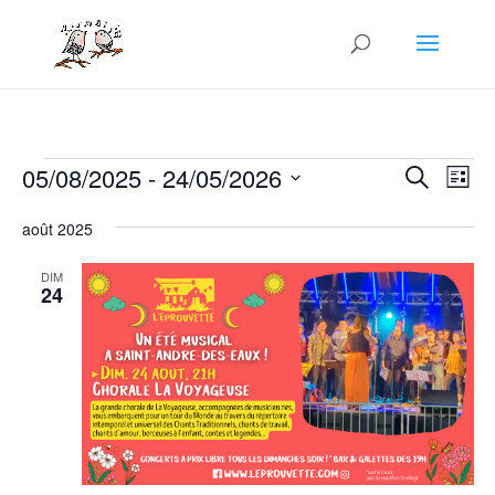
Évènements
Recher
Nav
05/08/2025
 - 
24/05/2026
Recherche
Liste
de
et
Sélectionnez
vue
naviga
août 2025
une
Év
de
date.
DIM
vues
24
Évène