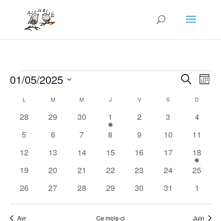
Évènements
Recher
Nav
01/05/2025
Recherche
Mois
de
et
Sélectionnez
vue
Calendrier
naviga
L
LUNDI
M
MARDI
M
MERCREDI
J
JEUDI
V
VENDREDI
S
SAMEDI
D
DIMANC
une
Év
de
de
date.
0
0
0
1
0
0
0
28
29
30
1
2
3
4
Évènements
vues
évènements
évènements
évènements
évènement
évènements
évènements
évènem
0
0
0
0
0
0
0
5
6
7
8
9
10
11
Évène
évènements
évènements
évènements
évènements
évènements
évènements
évènem
0
0
0
0
0
0
1
12
13
14
15
16
17
18
évènements
évènements
évènements
évènements
évènements
évènements
évènem
0
0
0
0
0
0
0
19
20
21
22
23
24
25
évènements
évènements
évènements
évènements
évènements
évènements
évènem
0
0
0
0
0
0
0
26
27
28
29
30
31
1
évènements
évènements
évènements
évènements
évènements
évènements
évènem
Avr
Ce mois-ci
Juin