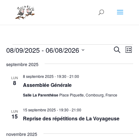
Évènements
Recher
Nav
08/09/2025
 - 
06/08/2026
Recherche
Liste
de
et
Sélectionnez
vue
naviga
septembre 2025
une
Év
de
date.
8 septembre 2025 - 19:30
-
21:00
LUN
vues
8
Assemblée Générale
Évène
Salle La Parenthèse
Place Piquette, Combourg, France
15 septembre 2025 - 19:30
-
21:00
LUN
15
Reprise des répétitions de La Voyageuse
novembre 2025