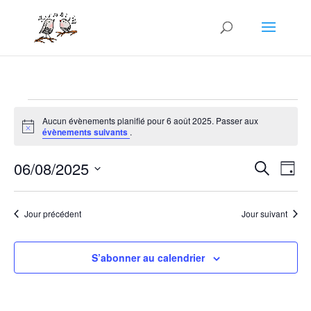
Évènements
Aucun évènements planifié pour 6 août 2025. Passer aux
for
Notice
évènements suivants
.
6
Recher
Nav
août
06/08/2025
Recherche
Jour
de
et
2025
Sélectionnez
vue
naviga
une
Év
Jour précédent
Jour suivant
de
date.
vues
Évène
S’abonner au calendrier