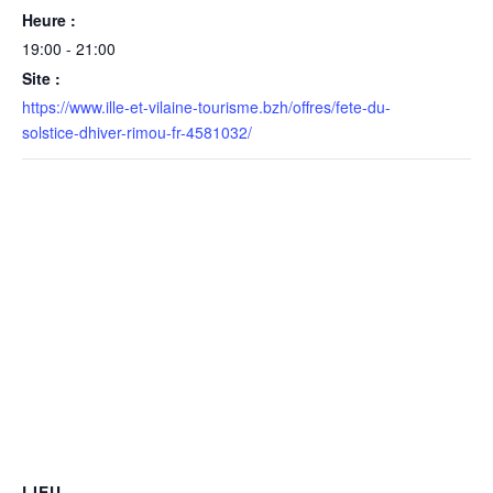
Heure :
19:00 - 21:00
Site :
https://www.ille-et-vilaine-tourisme.bzh/offres/fete-du-
solstice-dhiver-rimou-fr-4581032/
LIEU